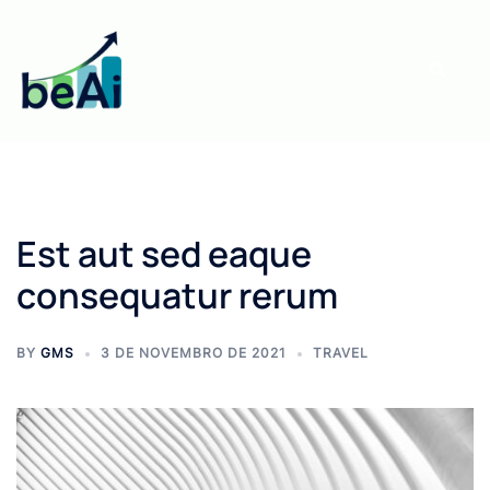
Pular
para
Search
o
conteúdo
Est aut sed eaque
consequatur rerum
BY
GMS
3 DE NOVEMBRO DE 2021
TRAVEL